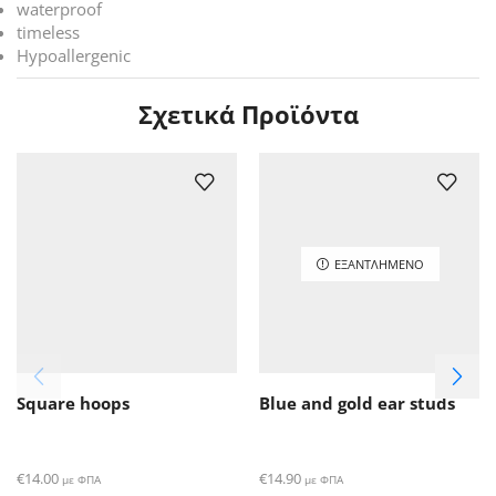
waterproof
timeless
Hypoallergenic
Σχετικά Προϊόντα
ΕΞΑΝΤΛΗΜΈΝΟ
Square hoops
Blue and gold ear studs
€
14.00
€
14.90
με ΦΠΑ
με ΦΠΑ