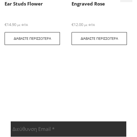
Ear Studs Flower
Engraved Rose
€
14.90
€
12.00
με ΦΠΑ
με ΦΠΑ
ΔΙΑΒΆΣΤΕ ΠΕΡΙΣΣΌΤΕΡΑ
ΔΙΑΒΆΣΤΕ ΠΕΡΙΣΣΌΤΕΡΑ
ΕΝΗΜΕΡΩΘΕΊΤΕ ΠΡΏΤΟΙ ΓΙΑ ΤΑ
ΝΈΑ ΠΡΟΙΟΝΤΑ ΜΑΣ