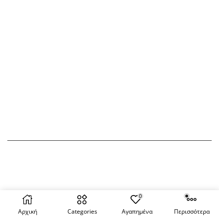
ΛΟΓΑΡΙΑΣΜΟΣ
ΕΠΙΚΟΙΝΩΝΙΑ
Πίνακας ελέγχου
2102612795
Παραγγελίες
info@eolie.gr
Διευθύνσεις
Αγ. Αναργύρων 37, Άγιοι
Ανάργυροι, 135 61
Στοιχεία λογαριασμού
Αγαπημένα
Αποσύνδεση
Copyright © 2022 –
2026
eolie.gr
| Powered By
Quality
of Services
0
Αρχική
Categories
Αγαπημένα
Περισσότερα