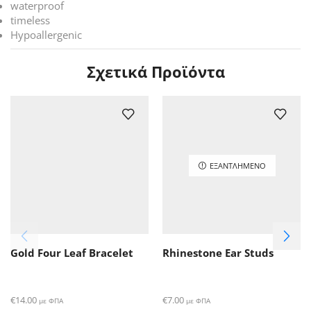
waterproof
timeless
Hypoallergenic
Σχετικά Προϊόντα
ΕΞΑΝΤΛΗΜΈΝΟ
Gold Four Leaf Bracelet
Rhinestone Ear Studs
€
14.00
€
7.00
με ΦΠΑ
με ΦΠΑ