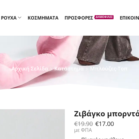
ΡΟΎΧΑ
ΚΟΣΜΉΜΑΤΑ
ΠΡΟΣΦΟΡΈΣ
ΕΠΙΚΟΙ
ΔΗΜΟΦΙΛΈΣ
Αρχική Σελίδα
Κατάστημα
Μπλούζες-Τοπ
Ζιβάγκο μπορντ
€
19.90
€
17.00
με ΦΠΑ