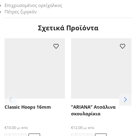
Επιχρυσομένος ορείχαλκος
Πέτρες ζιργκόν
Σχετικά Προϊόντα
Classic Hoops 16mm
”ARIANA” Ατσάλινα
σκουλαρίκια
€
10.00
€
12.00
με ΦΠΑ
με ΦΠΑ