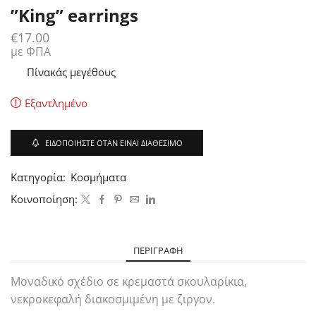
”King” earrings
€
17.00
με ΦΠΑ
Πίνακάς μεγέθους
Εξαντλημένο
ΕΙΔΟΠΟΙΉΣΤΕ ΌΤΑΝ ΕΊΝΑΙ ΔΙΑΘΈΣΙΜΟ
Κατηγορία:
Κοσμήματα
Κοινοποίηση:
ΠΕΡΙΓΡΑΦΉ
Μοναδικό σχέδιο σε κρεμαστά σκουλαρίκια,
νεκροκεφαλή διακοσμιμένη με ζιργον.