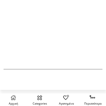
ΛΟΓΑΡΙΑΣΜΟΣ
ΕΠΙΚΟΙΝΩΝΙΑ
Πίνακας ελέγχου
2102612795
Παραγγελίες
info@eolie.gr
Διευθύνσεις
Αγ. Αναργύρων 37, Άγιοι
Ανάργυροι, 135 61
Στοιχεία λογαριασμού
Αγαπημένα
Αποσύνδεση
Copyright © 2022 –
2026
eolie.gr
| Powered By
Quality
of Services
0
ΑΓΟΡΆ ΤΏΡΑ
Αρχική
Categories
Αγαπημένα
Περισσότερα