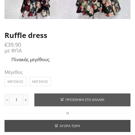
Ruffle dress
€
39.90
με ΦΠΑ
Πίνακάς μεγέθους
Μέγεθος
ΜΕΓΕΘΟΣ
ΜΕΓΕΘΟΣ
ΠΡΟΣΘΉΚΗ ΣΤΟ ΚΑΛΆΘΙ
Ή
ΑΓΟΡΆ ΤΏΡΑ