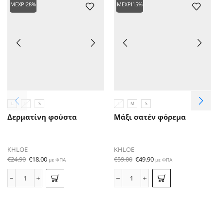
ΜΈΧΡΙ
28%
ΜΈΧΡΙ
15%
L
M
S
L
M
S
Δερματίνη φούστα
Μάξι σατέν φόρεμα
KHLOE
KHLOE
€
24.90
€
18.00
€
59.00
€
49.90
με ΦΠΑ
με ΦΠΑ